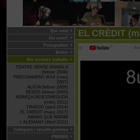
Qui som
EL CRÈDIT (m
On som?
Fotografies
Bolos
Els nostres treballs
TEATRE SENSE ANIMALS
(febrer 2006)
PRECISAMENT AVUI (març
2007)
ALICIA (febrer 2008)
BESOS (febrer 2009)
ADREÇA DESCONEGUDA
(març 2011)
TRAÏCIÓ (abril 2014)
EL CRÈDIT (març 2017)
ABANS QUE ARRIBI
L'ALEMANY (Abril 2021)
Crítiques i reculls premsa
PREMIS