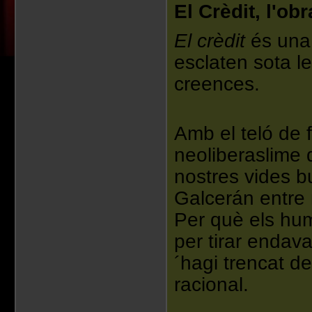
El Crèdit, l'obr
El crèdit
és una
esclaten sota le
creences.
Amb el teló de 
neoliberaslime q
nostres vides b
Galcerán entre r
Per què els hu
per tirar endav
´hagi trencat de
racional.